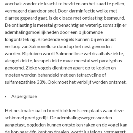
voerbak zonder de kracht te bezitten om het zaad te pellen,
vermagerd daardoor snel. Door darminfectie welke met
diarree gepaard gaat, is de cloaca met ontlasting besmeurd.
De ontlasting is meestal groenachtig en waterig, soms zijn er
ademhalingsmoeilijkheden door een bijkomende
longontsteking. Broedende vogels kunnen bij een acuut
verloop van Salmonellose dood op het nest gevonden
worden. Bij duiven wordt Salmonellose wel draaihalsziekte,
vleugelziekte, kreupelziekte maar meestal wel paratyphus
genoemd. Zieke vogels dient men apart op te kooien en
moeten worden behandeld met een tetracycline of
sulfamezathine 33%. Ook moet het verblijf worden ontsmet.
Aspergillose
Het nestmateriaal in broedblokken is een plaats waar deze
schimmel goed gedijt. De ademhalingswegen worden
aangetast, oogleden kunnen ontstoken raken en de vogel kan
de kop naar één kant op draaien, wordt lusteloos, vermagert,